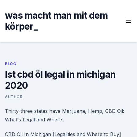
Skip
to
was macht man mit dem
content
körper_
BLOG
Ist cbd öl legal in michigan
2020
AUTHOR
Thirty-three states have Marijuana, Hemp, CBD Oil:
What's Legal and Where.
CBD Oil In Michigan [Legalities and Where to Buy]