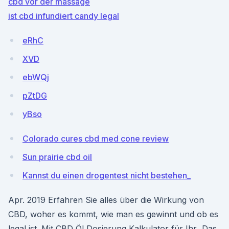
cbd vor der massage
ist cbd infundiert candy legal
eRhC
XVD
ebWQj
pZtDG
yBso
Colorado cures cbd med cone review
Sun prairie cbd oil
Kannst du einen drogentest nicht bestehen_
Apr. 2019 Erfahren Sie alles über die Wirkung von
CBD, woher es kommt, wie man es gewinnt und ob es
legal ist. Mit CBD Öl Dosierung Kalkulator für Ihr Das