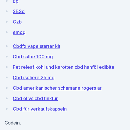
Ep
SBSd
Gzb
emoq
Cbdfx vape starter kit
Cbd salbe 100 mg
Pet releaf kohl und karotten cbd hanföl edibite
Cbd isoliere 25 mg
Cbd amerikanischer schamane rogers ar
Cbd öl vs cbd tinktur
Cbd für verkaufskapseln
Codein.