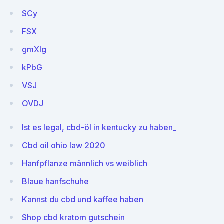
SCy
FSX
gmXIg
kPbG
VSJ
OVDJ
Ist es legal, cbd-öl in kentucky zu haben_
Cbd oil ohio law 2020
Hanfpflanze männlich vs weiblich
Blaue hanfschuhe
Kannst du cbd und kaffee haben
Shop cbd kratom gutschein