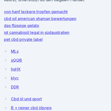
von hanf leckere tropfen gemacht
cbd oil american shaman bewertungen
das flüssige gelato
ist cannabisöl legal in südaustralien
pet cbd private label
MLs
sQQB
hsHX
klyc
DDR
Cbd öl und sport
B + reiner cbd ölpreis