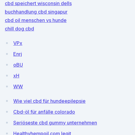
cbd speichert wisconsin dells
buchhandlung cbd singapur
cbd oil menschen vs hunde
chill dog cbd
VPx
Enrj
oBU
xH
WW
Wie viel cbd für hundeepilepsie
Cbd-öl für anfälle colorado
Seriöseste cbd gummy unternehmen
Healthyhempoil.com legit